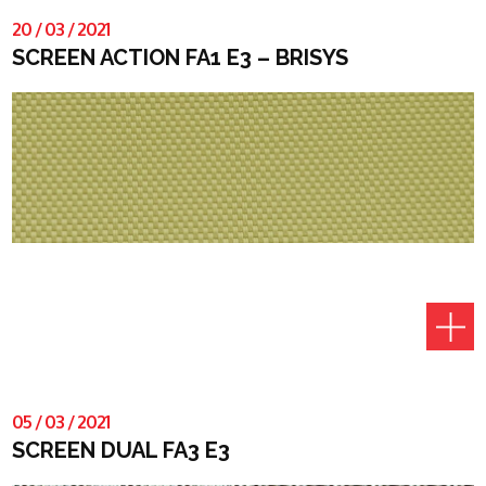
20
/
03
/
2021
SCREEN ACTION FA1 E3 – BRISYS
05
/
03
/
2021
SCREEN DUAL FA3 E3