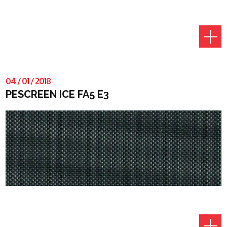
04
/
01
/
2018
PESCREEN ICE FA5 E3