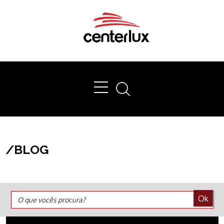
Ok
/
BLOG
Ok
O que vocês procura?