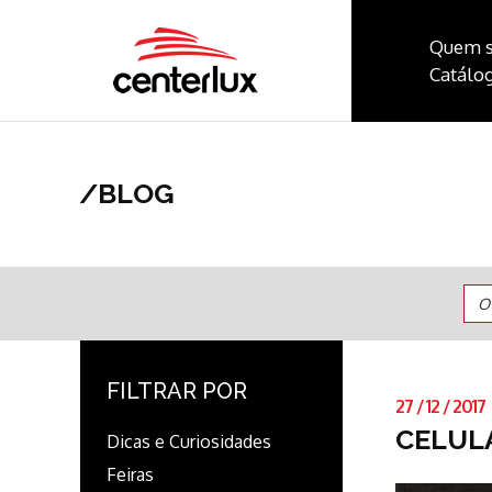
Quem 
Catálog
/
BLOG
O
FILTRAR POR
27
/
12
/
2017
CELUL
Dicas e Curiosidades
Feiras