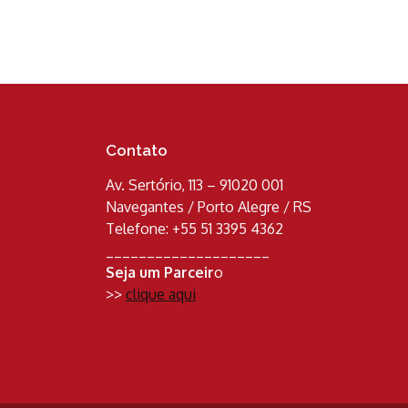
Contato
Av. Sertório, 113 – 91020 001
Navegantes / Porto Alegre / RS
Telefone: +55 51 3395 4362
____________________
Seja um Parceir
o
>>
clique aqui