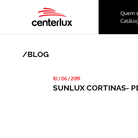
Quem 
Catálog
/
BLOG
10
/
06
/
2019
SUNLUX CORTINAS- P