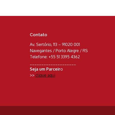
Contato
Av. Sertório, 113 – 91020 001
Navegantes / Porto Alegre / RS
Telefone: +55 51 3395 4362
____________________
Seja um Parceir
o
>>
clique aqui