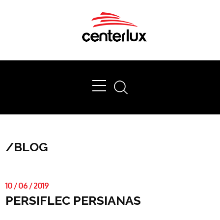
Ok
/
BLOG
10
/
06
/
2019
PERSIFLEC PERSIANAS