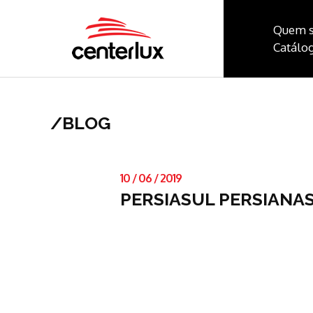
Quem 
Catálog
/
BLOG
10
/
06
/
2019
PERSIASUL PERSIANA