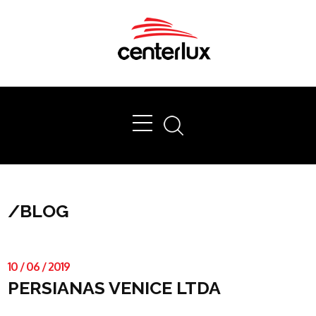
Ok
/
BLOG
10
/
06
/
2019
PERSIANAS VENICE LTDA