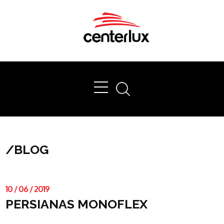
Ok
/
BLOG
10
/
06
/
2019
PERSIANAS MONOFLEX