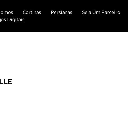
somos
Cortinas
Persianas
Seja Um Parceiro
os Digitais
LLE