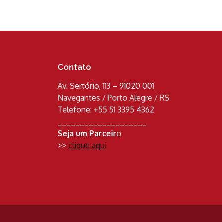
Contato
Av. Sertório, 113 – 91020 001
Navegantes / Porto Alegre / RS
Telefone: +55 51 3395 4362
____________________
Seja um Parceir
o
>>
clique aqui