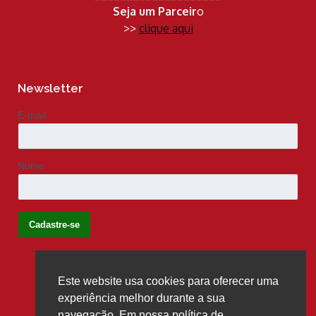
Seja um Parceir
o
>>
clique aqui
Newsletter
E-mail
Nome
Este website usa cookies para oferecer uma
Siga-nos
experiência melhor durante a sua
navegação. Em nossa política de