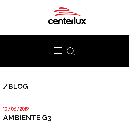
Ok
/
BLOG
10
/
06
/
2019
AMBIENTE G3