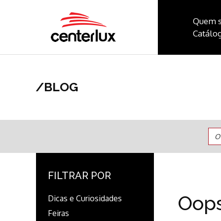
Quem 
Catálog
/
BLOG
O
FILTRAR POR
Oops
Dicas e Curiosidades
Feiras