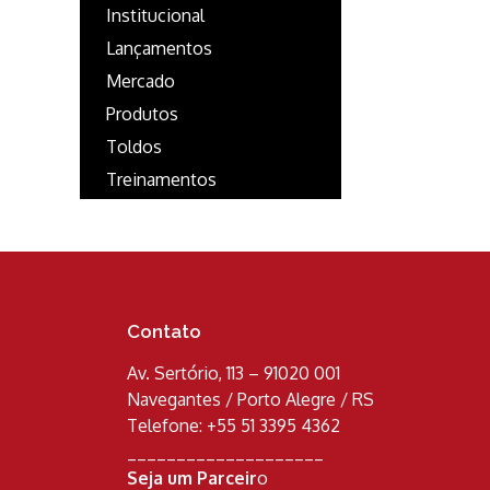
Institucional
Lançamentos
Mercado
Produtos
Toldos
Treinamentos
Contato
Av. Sertório, 113 – 91020 001
Navegantes / Porto Alegre / RS
Telefone: +55 51 3395 4362
____________________
Seja um Parceir
o