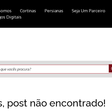
somos
Cortinas
Persianas
Seja Um Parceiro
os Digitais
 que vocês procura?
, post não encontrado!