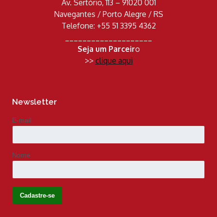
Av. Sertório, 113 – 91020 001
Navegantes / Porto Alegre / RS
Telefone: +55 51 3395 4362
____________________
Seja um Parceir
o
>>
clique aqui
Newsletter
E-mail
Nome