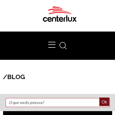
Ok
/
BLOG
Ok
O que vocês procura?