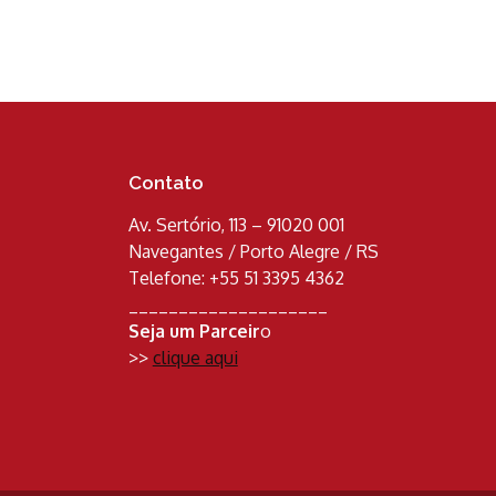
Contato
Av. Sertório, 113 – 91020 001
Navegantes / Porto Alegre / RS
Telefone: +55 51 3395 4362
____________________
Seja um Parceir
o
>>
clique aqui